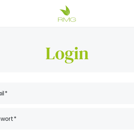
Login
il
swort