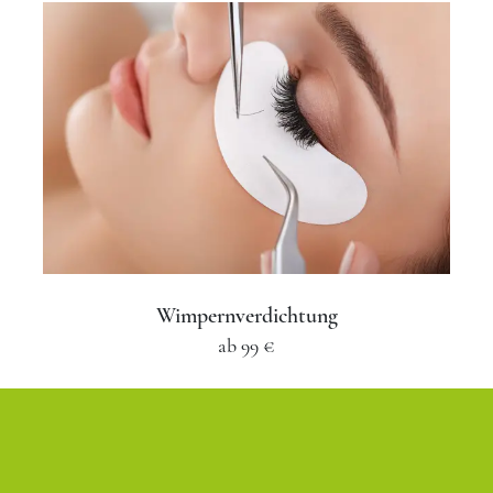
Wimpernverdichtung
ab
99 €